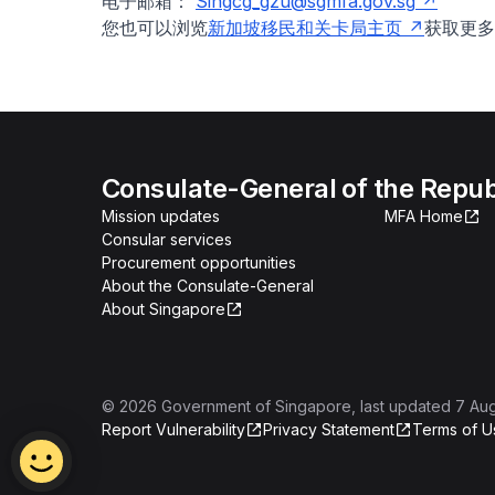
电子邮箱：
Singcg_gzu@sgmfa.gov.sg
您也可以浏览
新加坡移民和关卡局主页
获取更
Consulate-General of the Repub
Mission updates
MFA Home
Consular services
Procurement opportunities
About the Consulate-General
About Singapore
©
2026
Government of Singapore
, last updated
7 Au
Report Vulnerability
Privacy Statement
Terms of U