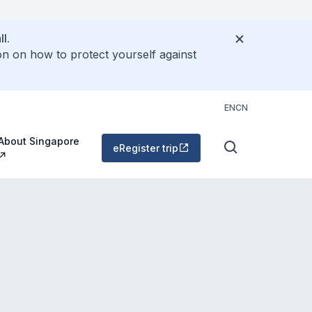
l.
on on how to protect yourself against
EN
CN
About Singapore
eRegister trip