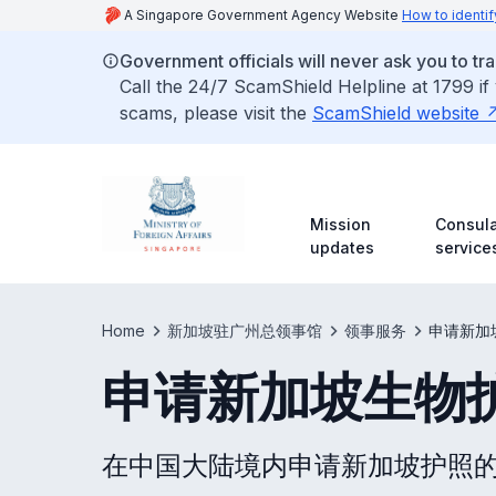
A Singapore Government Agency Website
How to identif
Government officials will never ask you to tr
Call the 24/7 ScamShield Helpline at 1799 if
scams, please visit the
ScamShield website
Mission
Consula
updates
service
Home
新加坡驻广州总领事馆
领事服务
申请新加
申请新加坡生物
在中国大陆境内申请新加坡护照