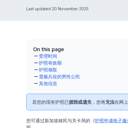
Last updated 20 November 2025
On this page
受理时间
护照有效期
护照领取
需服兵役的男性公民
其他信息
若您的现有护照已
损毁或遗失
，您将
无法
在网
您可通过新加坡移民与关卡局的《
护照申请电子服
照。