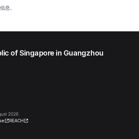
多信息。
lic of Singapore in Guangzhou
gust 2026
se
REACH