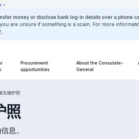
y
ansfer money or disclose bank log-in details over a phone cal
 you are unsure if something is a scam. For more informati
.
r
Procurement
About the Consulate-
s
opportunities
General
坡生物护照
护照
的信息。